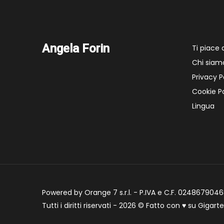
Angela Forin
Ti piace
Chi siam
Privacy P
Cookie Po
Lingua
Powered by Orange 7 s.r.l. - P.IVA e C.F. 02486790468
Tutti i diritti riservati - 2026 © Fatto con
♥
su
Gigart