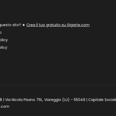
 questo sito? ★
Crea il tuo gratuito su Gigarte.com
o
olicy
licy
 | Via Nicola Pisano 76L, Viareggio (LU) - 55049 | Capitale Social
e.com