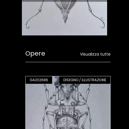
Opere
Visualizza tutte
PITTURA
GA202686
DISEGNO / ILLUSTRAZIONE
GA