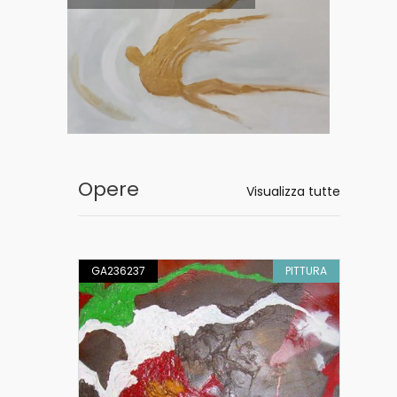
Opere
Visualizza tutte
ATERICA
GA236237
PITTURA
GA