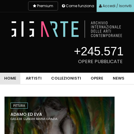
Premium
Come funziona
Accedi / Iscriviti
+245.571
OPERE PUBBLICATE
HOME
ARTISTI
COLLEZIONISTI
OPERE
NEWS
PITTURA
PIT
ADAMO ED EVA
cam
GA1438
LUNGHI MARIA GRAZIA
GA29