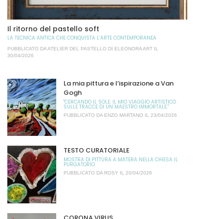
Il ritorno del pastello soft
LA TECNICA ANTICA CHE CONQUISTA L’ARTE CONTEMPORANEA
PUBBLICATO DA
ATELIER DEL PASTELLO DI ELEONORA ART
IL
30/04/2026
La mia pittura e l’ispirazione a Van
Gogh
"CERCANDO IL SOLE: IL MIO VIAGGIO ARTISTICO
SULLE TRACCE DI UN MAESTRO IMMORTALE."
PUBBLICATO DA
ENZO MARTANO
IL 23/04/2026
TESTO CURATORIALE
MOSTRA DI PITTURA A MATERA NELLA CHIESA IL
PURGATORIO
PUBBLICATO DA
ROSY
IL 20/04/2026
CORONA VIRUS