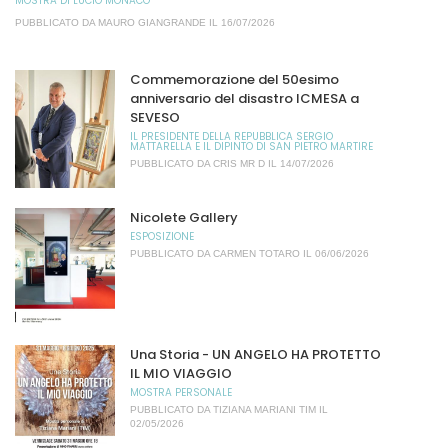
MOSTRA DI LUCIO MONACO
PUBBLICATO DA
MAURO GIANGRANDE
IL 16/07/2026
Commemorazione del 50esimo
anniversario del disastro ICMESA a
SEVESO
IL PRESIDENTE DELLA REPUBBLICA SERGIO
MATTARELLA E IL DIPINTO DI SAN PIETRO MARTIRE
PUBBLICATO DA
CRIS MR D
IL 14/07/2026
Nicolete Gallery
ESPOSIZIONE
PUBBLICATO DA
CARMEN TOTARO
IL 06/06/2026
Una Storia - UN ANGELO HA PROTETTO
IL MIO VIAGGIO
MOSTRA PERSONALE
PUBBLICATO DA
TIZIANA MARIANI TIM
IL
02/05/2026