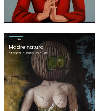
PITTURA
Madre natura
GA245571
GHEORGHITA OUATU