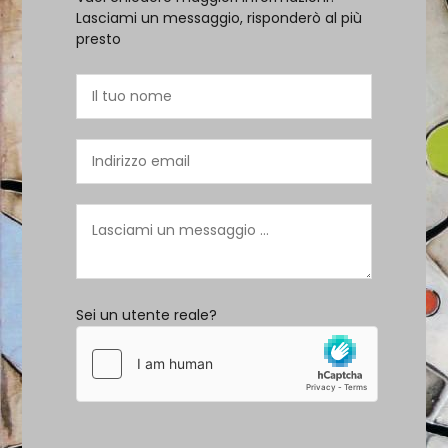
Lasciami un messaggio, risponderò al più
presto
Sei un utente reale?