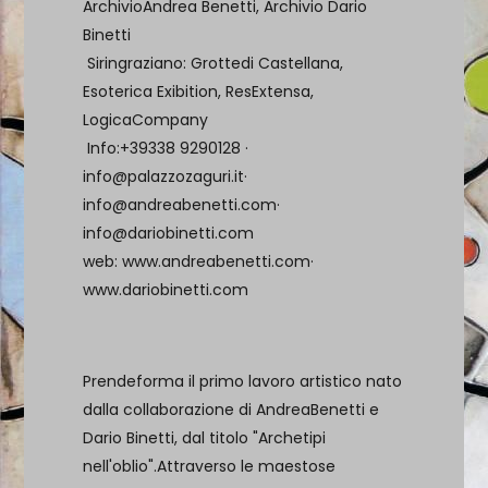
ArchivioAndrea Benetti, Archivio Dario
Binetti
Siringraziano: Grottedi Castellana,
Esoterica Exibition, ResExtensa,
LogicaCompany
Info:+39338 9290128 ·
info@palazzozaguri.it
·
info@andreabenetti.com
·
info@dariobinetti.com
web:
www.andreabenetti.com
·
www.dariobinetti.com
Prendeforma il primo lavoro artistico nato
dalla collaborazione di AndreaBenetti e
Dario Binetti, dal titolo "Archetipi
nell'oblio".Attraverso le maestose