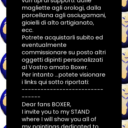
vari tipi di supporti: dalle
magliette agli orologi, dalla
porcellana agli asciugamani,
gioielli di alto artigianato,
ecc.
Potrete acquistarli subito ed
eventualmente
commissionare su posto altri
oggetti dipinti personalizzati
al Vostro amato Boxer.
Per intanto ...potete visionare
i links qui sotto riportati:
--------------------------
------
Dear fans BOXER,
I invite you to my STAND
where I will show you all of
my paintings dedicated to