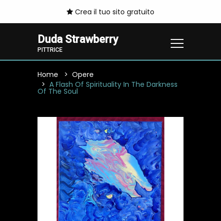
Crea il tuo sito gratuito
Duda Strawberry
PITTRICE
Home
Opere
A Flash Of Spirituality In The Darkness
Of The Soul