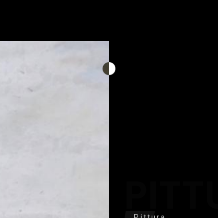
PITT
Pittura