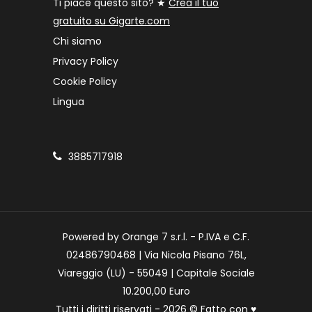
Ti piace questo sito? ★
Crea il tuo
gratuito su Gigarte.com
Chi siamo
Privacy Policy
Cookie Policy
Lingua
3885717918
Powered by Orange 7 s.r.l. - P.IVA e C.F.
02486790468 | Via Nicola Pisano 76L,
Viareggio (LU) - 55049 | Capitale Sociale
10.200,00 Euro
Tutti i diritti riservati - 2026 © Fatto con
♥