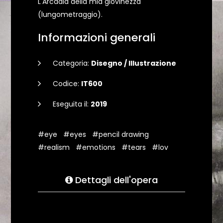
L'Arcadia della mia giovinezza
(lungometraggio).
Informazioni generali
Categoria:
Disegno / Illustrazione
Codice:
IT600
Eseguita il:
2019
#eye
#eyes
#pencil drawing
#realism
#emotions
#tears
#lov
Dettagli dell'opera