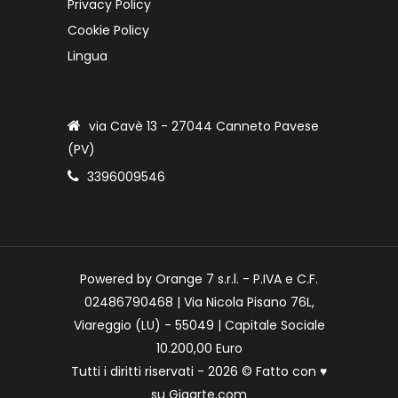
Privacy Policy
Cookie Policy
Lingua
via Cavè 13 - 27044 Canneto Pavese
(PV)
3396009546
Powered by Orange 7 s.r.l. - P.IVA e C.F.
02486790468 | Via Nicola Pisano 76L,
Viareggio (LU) - 55049 | Capitale Sociale
10.200,00 Euro
Tutti i diritti riservati - 2026 © Fatto con
♥
su
Gigarte.com