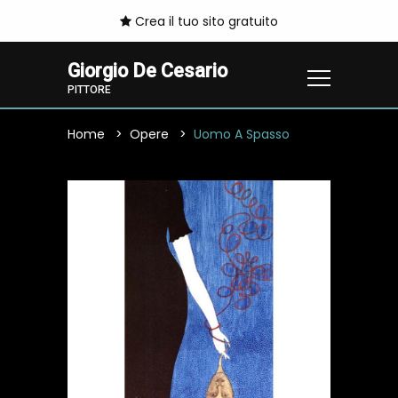
Crea il tuo sito gratuito
Giorgio De Cesario
PITTORE
Home
Opere
Uomo A Spasso