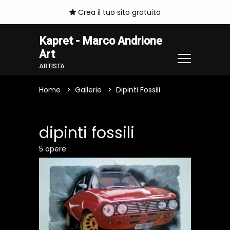
Crea il tuo sito gratuito
Kapret - Marco Andrione
Art
ARTISTA
Home
Gallerie
Dipinti Fossili
dipinti fossili
5 opere