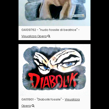
GA109762 - "nudo fossile di beatrice" -
Visualizza Opera
GA111901 - "Diabolik fossile" -
Visualizza
Opera