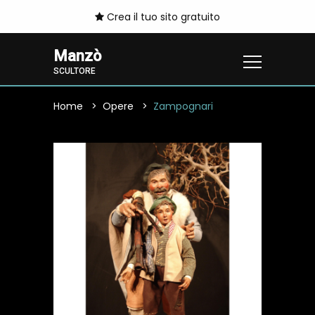
Crea il tuo sito gratuito
Manzò
SCULTORE
Home
Opere
Zampognari