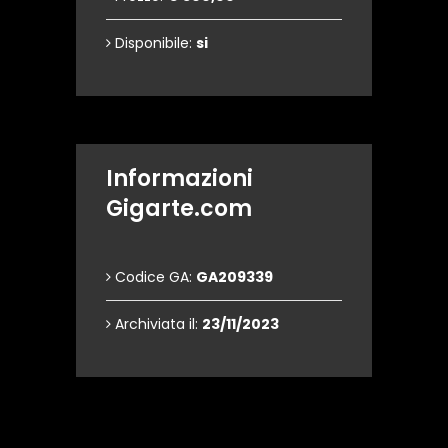
Disponibile:
si
Informazioni
Gigarte.com
Codice GA:
GA209339
Archiviata il:
23/11/2023