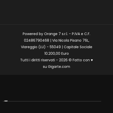
Powered by Orange 7 s.r.l. - P.IVA e C.F.
02486790468 | Via Nicola Pisano 76L,
Viareggio (LU) - 55049 | Capitale Sociale
10.200,00 Euro
Tutti i diritti riservati - 2026 © Fatto con
♥
su
Gigarte.com
Le tue preferenze relative alla privacy