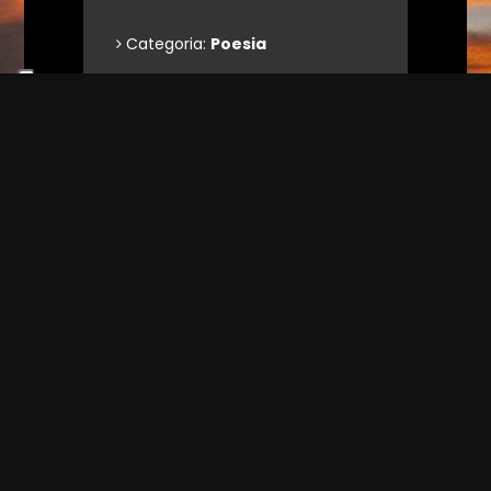
Categoria:
Poesia
Informazioni
tecniche
Stile:
POESIA breve
Supporto:
Assenza