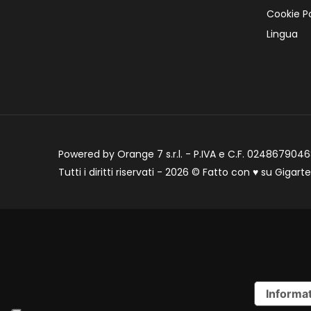
Cookie Po
Lingua
Powered by Orange 7 s.r.l. - P.IVA e C.F. 02486790468
Tutti i diritti riservati - 2026 © Fatto con
♥
su
Gigart
Informat