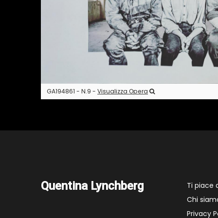
GA194861 - N.9 -
Visualizza Opera
Quentina Lynchberg
Ti piace
Chi siam
Privacy P