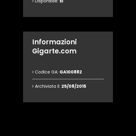
Disponibile:
si
Informazioni
Gigarte.com
Codice GA:
GA100882
Archiviata il:
25/08/2015