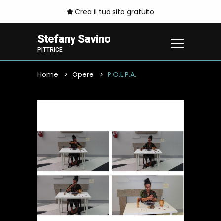
Crea il tuo sito gratuito
Stefany Savino
PITTRICE
Home
Opere
P.O.L.P.A.