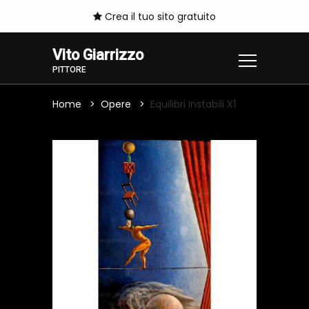
Crea il tuo sito gratuito
Vito Giarrizzo
PITTORE
Home
Opere
Equilibri Instabili X1