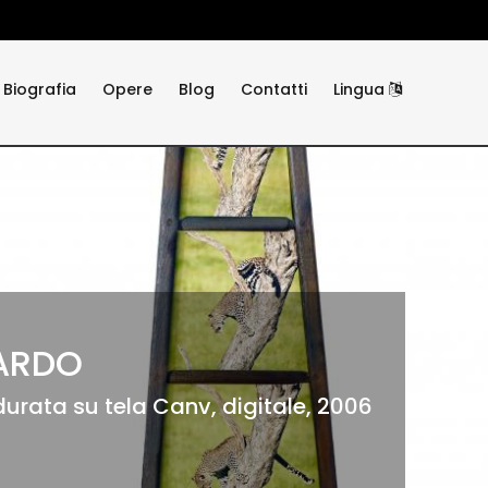
Biografia
Opere
Blog
Contatti
Lingua
PARDO
durata su tela Canv, digitale, 2006
durata su tela Pigm, digitale, 2022
 durata su carta cer, 2025
durata su tela Pigm, digitale, 2013