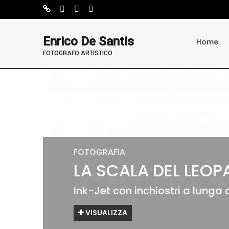
Enrico De Santis
Home
FOTOGRAFO ARTISTICO
FOTOGRAFIA
FOTOGRAFIA
FOTOGRAFIA
FOTOGRAFIA
FOTOGRAFIA
LA SCALA DEL LEO
BLU KALAMAKI
IDDU
CORVUS MARINUS I
ROSSO ZANZIBAR
Ink-Jet con inchiostri a lunga 
2022
Ink-Jet con inchiostri a lunga 
ink-yet con inchiostri a lunga
Ink-Jet con inchiostri a lunga 
VISUALIZZA
VISUALIZZA
VISUALIZZA
VISUALIZZA
VISUALIZZA