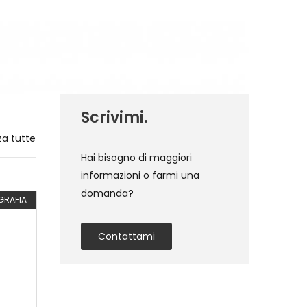
Scrivimi.
za tutte
Hai bisogno di maggiori
informazioni o farmi una
domanda?
GRAFIA
GA203453
FOTOGRAFIA
GA228086
FOTOG
Contattami