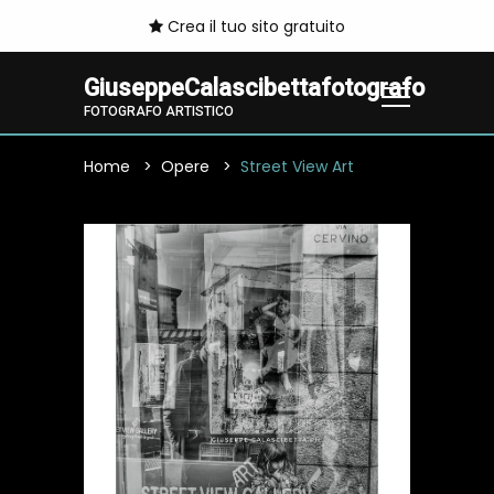
Crea il tuo sito gratuito
GiuseppeCalascibettafotografo
FOTOGRAFO ARTISTICO
Home
Opere
Street View Art