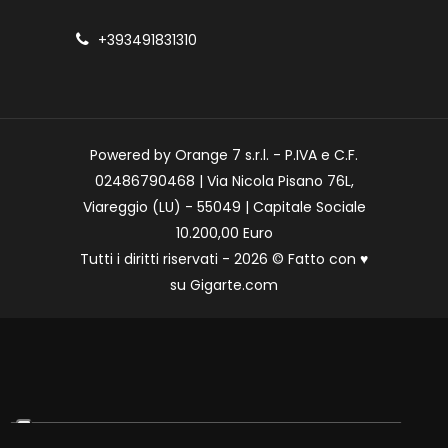
+393491831310
Powered by Orange 7 s.r.l. - P.IVA e C.F.
02486790468 | Via Nicola Pisano 76L,
Viareggio (LU) - 55049 | Capitale Sociale
10.200,00 Euro
Tutti i diritti riservati - 2026 © Fatto con
♥
su
Gigarte.com
Le tue preferenze relative alla privacy