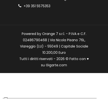
+39 351 5575353
Powered by Orange 7 s.r.l. - P.IVA e C.F.
02486790468 | Via Nicola Pisano 76L,
Viareggio (LU) - 55049 | Capitale Sociale
10.200,00 Euro
Tutti i diritti riservati - 2026 © Fatto con
♥
su
Gigarte.com
Le tue preferenze relative alla privacy