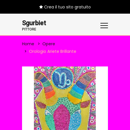
Crea il tuo sito gratuito
Sgurbiet
PITTORE
Home
Opere
Orologio Ariete Brillante