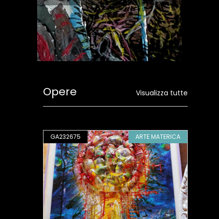
Opere
Visualizza tutte
OLLAGE
GA232675
ARTE MATERICA
GA