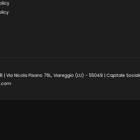
olicy
licy
 | Via Nicola Pisano 76L, Viareggio (LU) - 55049 | Capitale Social
e.com
iva sulla raccolta
Le tue preferenze relative alla priva