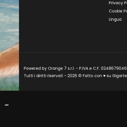
Privacy P
Cookie Po
Lingua
Powered by Orange 7 s.r.l. - P.IVA e C.F. 02486790468
Tutti i diritti riservati - 2026 © Fatto con
♥
su
Gigart
Informat