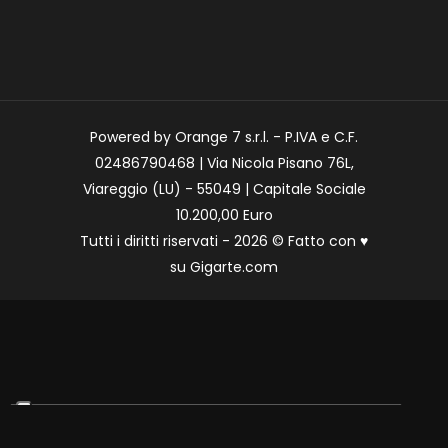
Powered by Orange 7 s.r.l. - P.IVA e C.F.
02486790468 | Via Nicola Pisano 76L,
Viareggio (LU) - 55049 | Capitale Sociale
10.200,00 Euro
Tutti i diritti riservati - 2026 © Fatto con
♥
su
Gigarte.com
Le tue preferenze relative alla privacy