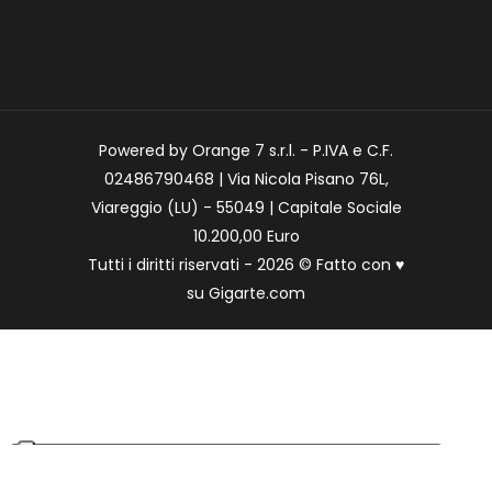
Powered by Orange 7 s.r.l. - P.IVA e C.F.
02486790468 | Via Nicola Pisano 76L,
Viareggio (LU) - 55049 | Capitale Sociale
10.200,00 Euro
Tutti i diritti riservati - 2026 © Fatto con
♥
su
Gigarte.com
Le tue preferenze relative alla privacy