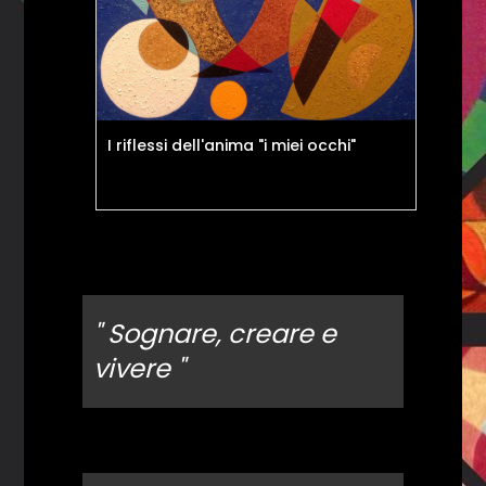
I riflessi dell'anima "i miei occhi"
La 
" Sognare, creare e
vivere "