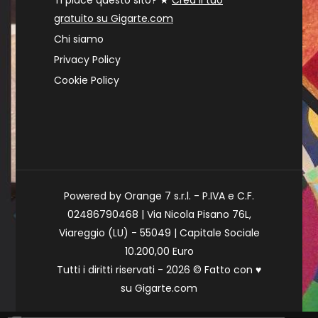
Ti piace questo sito? ★
Crea il tuo
gratuito su Gigarte.com
Chi siamo
Privacy Policy
Cookie Policy
Powered by Orange 7 s.r.l. - P.IVA e C.F.
02486790468 | Via Nicola Pisano 76L,
Viareggio (LU) - 55049 | Capitale Sociale
10.200,00 Euro
Tutti i diritti riservati - 2026 © Fatto con
♥
su
Gigarte.com