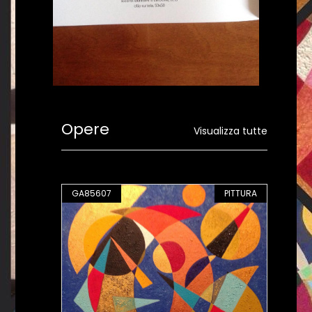
Opere
Visualizza tutte
GA85607
PITTURA
GA