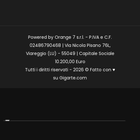
Powered by Orange 7 s.r.l. - P.IVA e C.F.
02486790468 | Via Nicola Pisano 76L,
Viareggio (LU) - 55049 | Capitale Sociale
10.200,00 Euro
Tutti i diritti riservati - 2026 © Fatto con
♥
su
Gigarte.com
Le tue preferenze relative alla privacy
Informativa sulla raccolta