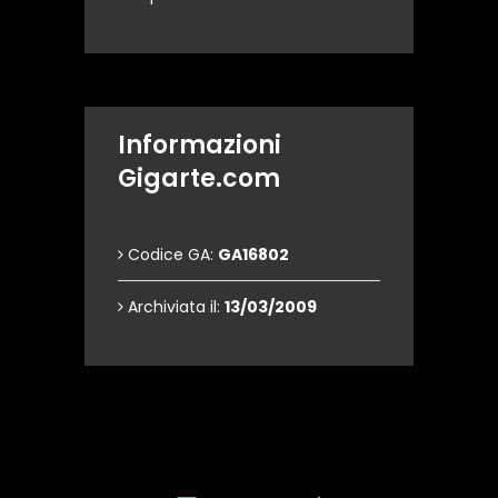
Informazioni
Gigarte.com
Codice GA:
GA16802
Archiviata il:
13/03/2009