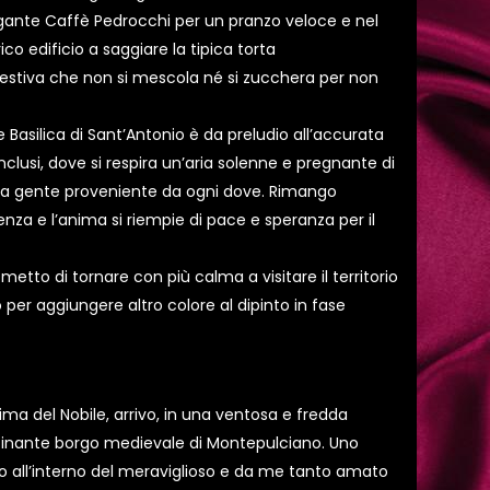
egante Caffè Pedrocchi per un pranzo veloce e nel
ico edificio a saggiare la tipica torta
stiva che non si mescola né si zucchera per non
Basilica di Sant’Antonio è da preludio all’accurata
 inclusi, dove si respira un’aria solenne e pregnante di
 da gente proveniente da ogni dove. Rimango
nza e l’anima si riempie di pace e speranza per il
ometto di tornare con più calma a visitare il territorio
er aggiungere altro colore al dipinto in fase
a del Nobile, arrivo, in una ventosa e fredda
cinante borgo medievale di Montepulciano. Uno
o all’interno del meraviglioso e da me tanto amato