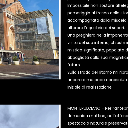
Impossibile non sostare all’el
pomeriggio al fresco dello stor
accompagnata dalla miscela e
alterare l’equilibrio dei sapori.
Una preghiera nella imponente 
visita del suo interno, chiostri
mistico significato, popolata
abbagliata dalla sua magnifice
futuro.
Sulla strada del ritorno mi ripr
ancora a me poco conosciuto p
iniziale di realizzazione.
MONTEPULCIANO - Per l’anteprim
domenica mattina, nell’affas
spettacolo naturale preservat