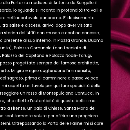
no alla Fortezza medicea di Antonio da Sangallo il
rzio, lo sguardo si incanta in profondità tra valli e
re nell’incantevole panorama. E’ decisamente
, tra salite e discese, arrivo, dopo aver visitato
ra storica del 1400 con museo e cantine annesse,
nio presente al suo interno, in Piazza Grande. Duomo
sunta), Palazzo Comunale (con facciata di
 Palazzo del Capitano e Palazzo Nobili-Tarugi,
n pozzo progettato sempre dal famoso architetto,
rto. Mi giro e rigiro cogliendone l’immensità,
del sagrato, prima di camminare a passo veloce
e mi aspetta un tavolo per gustare specialità della
orseggiare un rosso di Montepulciano Contucci, in
e, che riflette l’autenticità di questa bellissima
tro a Firenze, un paio di Chiese, Santa Maria dei
pe sentitamente volute per offrire una preghiera
nterni. Oltrepassando la Porta delle Farine mi si apre