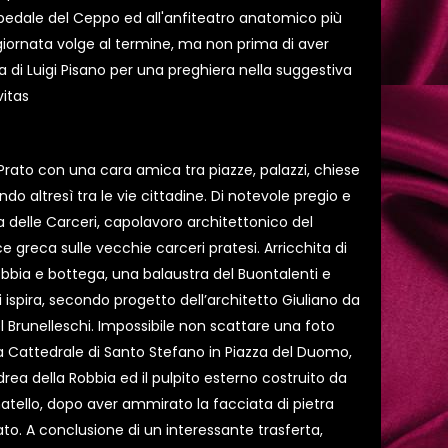
 Ospedale del Ceppo ed all'anfiteatro anatomico più
giornata volge al termine, ma non prima di aver
era di Luigi Pisano per una preghiera nella suggestiva
vitas
rato con una cara amica tra piazze, palazzi, chiese
do altresì tra le vie cittadine. Di notevole pregio e
ia delle Carceri, capolavoro architettonico del
 greca sulle vecchie carceri pratesi. Arricchita di
Robbia e bottega, una balaustra del Buontalenti e
si ispira, secondo progetto dell’architetto Giuliano da
l Brunelleschi. Impossibile non scattare una foto
la Cattedrale di Santo Stefano in Piazza del Duomo,
ndrea della Robbia ed il pulpito esterno costruito da
tello, dopo aver ammirato la facciata di pietra
o. A conclusione di un interessante trasferta,