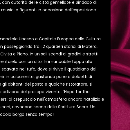
, con autorità delle città gemellate e Sindaco di
, musici e figuranti in occasione dell’esposizione
mondiale Unesco e Capitale Europea della Cultura
m passeggiando tra i 2 quartieri storici di Matera,
vita e Piano. In un sali scendi di gradini e stretti
are il cielo con un dito. Immancabile tappa alla
 scavata nel tufo, dove si rivive il quotidiano del
r in calcarenite, gustando pane e dolcetti di
li abitanti del posto e qualche ristoratore, si
a edizione del presepe vivente, "Hope for the
mersi al crepuscolo nell'atmosfera ancora natalizia e
 lucani, rievocano scene delle Scritture Sacre. Un
piccolo borgo senza tempo!