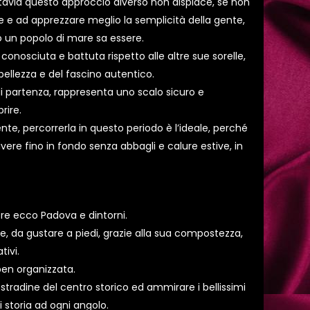
tuttavia questo approccio diverso non dispiace, se non
e e ad apprezzare meglio la semplicità della gente,
 un popolo di mare sa essere.
 conosciuta e battuta rispetto alle altre sue sorelle,
bellezza e del fascino autentico.
i partenza, rappresenta uno scalo sicuro e
rire.
te, percorrerla in questo periodo è l’ideale, perché
ivere fino in fondo senza abbagli e calure estive, in
re ecco Padova e dintorni.
e, da gustare a piedi, grazie alla sua compostezza,
tivi.
ben organizzata.
stradine del centro storico ed ammirare i bellissimi
 storia ad ogni angolo.