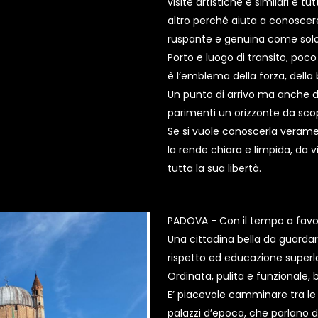
visite artistiche e similari e 
altro perché aiuta a conoscer
ruspante e genuina come solo
Porto e luogo di transito, poco
è l’emblema della forza, della 
Un punto di arrivo ma anche d
parimenti un orizzonte da scop
Se si vuole conoscerla veramen
la rende chiara e limpida, da v
tutta la sua libertà.
PADOVA - Con il tempo a favo
Una cittadina bella da guardar
rispetto ed educazione superla
Ordinata, pulita e funzionale, 
E’ piacevole camminare tra le 
palazzi d’epoca, che parlano di