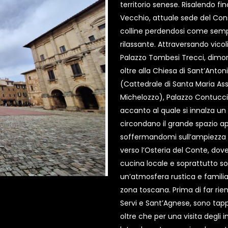
territorio senese. Risalendo fi
Vecchio, attuale sede del Conso
colline perdendosi come semp
rilassante. Attraversando vicoli
Palazzo Tombesi Trecci, dimo
oltre alla Chiesa di Sant’Anto
(Cattedrale di Santa Maria As
Michelozzo), Palazzo Contucci,
accanto al quale si innalza u
circondano il grande spazio ape
soffermandomi sull’ampiezza 
verso l’Osteria del Conte, dov
cucina locale e soprattutto s
un’atmosfera rustica e familiar
zona toscana. Prima di far rien
Servi e Sant’Agnese, sono tap
oltre che per una visita degli i