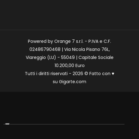
Powered by Orange 7 s.r.l. - P.IVA e C.F.
02486790468 | Via Nicola Pisano 76L,
Viareggio (LU) - 55049 | Capitale Sociale
10.200,00 Euro
Tutti i diritti riservati - 2026 © Fatto con
♥
su
Gigarte.com
Le tue preferenze relative alla privacy