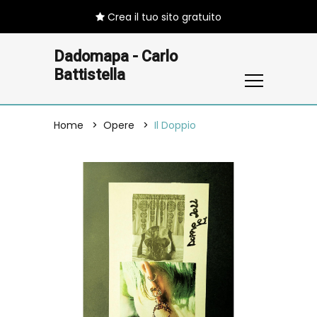
Crea il tuo sito gratuito
Dadomapa - Carlo
Battistella
Home
Opere
Il Doppio