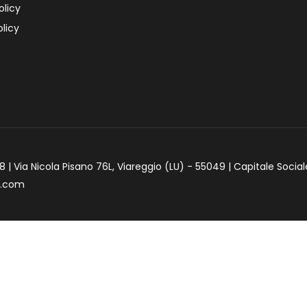
olicy
licy
 | Via Nicola Pisano 76L, Viareggio (LU) - 55049 | Capitale Social
e.com
iva sulla raccolta
Le tue preferenze relative alla priva