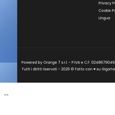
Privacy P
Cookie Po
Lingua
Powered by Orange 7 s.r.l. - P.IVA e C.F. 02486790468
Tutti i diritti riservati - 2026 © Fatto con
♥
su
Gigart
Informat