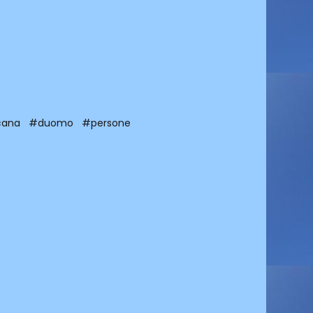
cana
#duomo
#persone