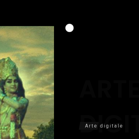
ART
DIGI
Arte digitale