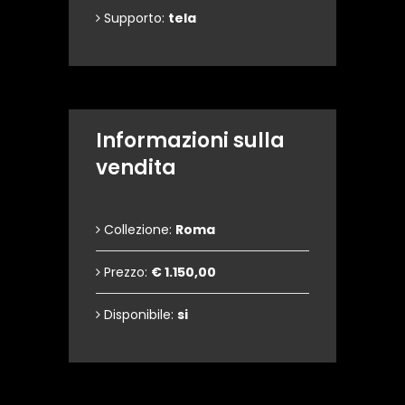
Supporto:
tela
Informazioni sulla
vendita
Collezione:
Roma
Prezzo:
€ 1.150,00
Disponibile:
si