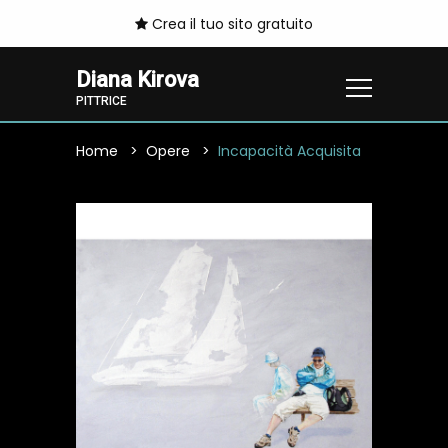
Crea il tuo sito gratuito
Diana Kirova
PITTRICE
Home
Opere
Incapacità Acquisita