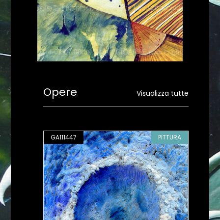
Opere
Visualizza tutte
PITTURA
GA111447
PITTURA
GA