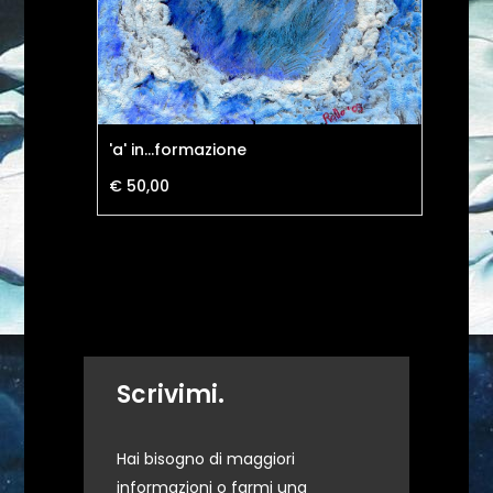
'a' in...formazione
ON
€ 50,00
€ 
Scrivimi.
Hai bisogno di maggiori
informazioni o farmi una