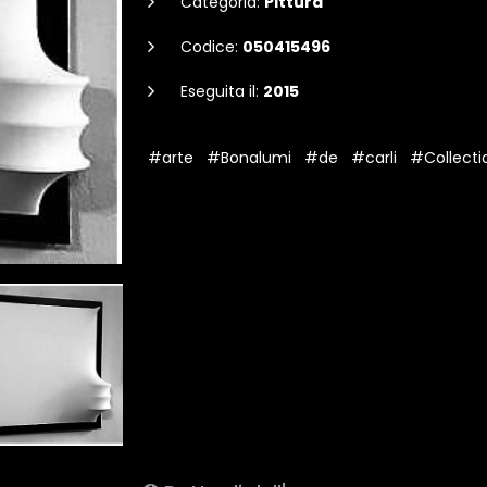
Categoria:
Pittura
Codice:
050415496
Eseguita il:
2015
#arte
#Bonalumi
#de
#carli
#Collecti