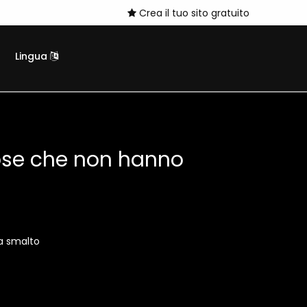
Crea il tuo sito gratuito
Lingua
ose che non hanno
 a smalto