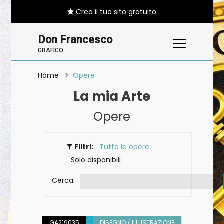
Crea il tuo sito gratuito
Don Francesco
GRAFICO
Home
Opere
La mia Arte
Opere
Filtri:
Tutte le opere
Solo disponibili
Cerca:
GA219035
DISEGNO / ILLUSTRAZIONE