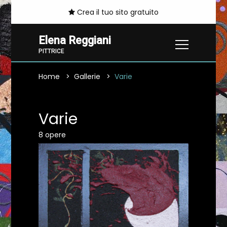
Crea il tuo sito gratuito
Elena Reggiani
PITTRICE
Home
Gallerie
Varie
Varie
8 opere