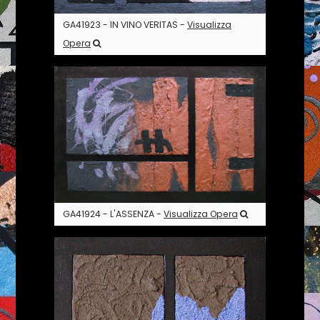
GA41923 - IN VINO VERITAS -
Visualizza
Opera
GA41924 - L'ASSENZA -
Visualizza Opera