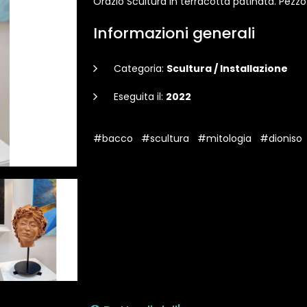
Orazio Scultura in terracotta patinata. Pezz
Informazioni generali
Categoria:
Scultura / Installazione
Eseguita il:
2022
#bacco
#scultura
#mitologia
#dioniso