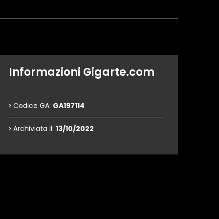
Informazioni Gigarte.com
Codice GA:
GA197114
Archiviata il:
13/10/2022