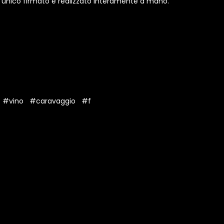
o unico firmato e realizzato interamente a mano.
#vino
#caravaggio
#f