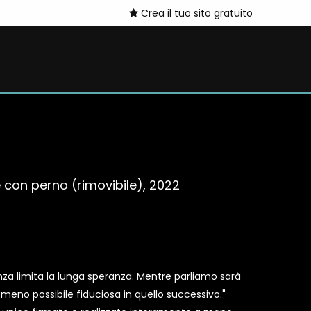
Crea il tuo sito gratuito
e con perno (rimovibile), 2022
denza limita la lunga speranza. Mentre parliamo sarà
il meno possibile fiduciosa in quello successivo."