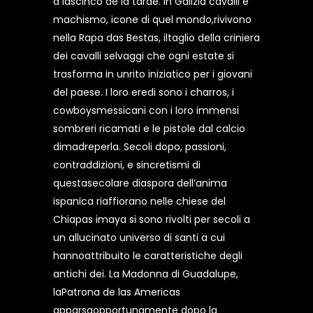
a lascinco de la tarde. In Galizia cavalli e
machismo, icone di quel mondo,rivivono
nella Rapa das Bestas, iltaglio della criniera
dei cavalli selvaggi che ogni estate si
trasforma in unrito iniziatico per i giovani
del paese. I loro eredi sono i charros, i
cowboysmessicani con i loro immensi
sombreri ricamati e le pistole dal calcio
dimadreperla. Secoli dopo, passioni,
contraddizioni, e sincretismi di
questasecolare diaspora dell’anima
ispanica riaffiorano nelle chiese del
Chiapas imaya si sono rivolti per secoli a
un allucinato universo di santi a cui
hannoattribuito le caratteristiche degli
antichi dei. La Madonna di Guadalupe,
laPatrona de las Americas
apparsaopportunamente dopo la