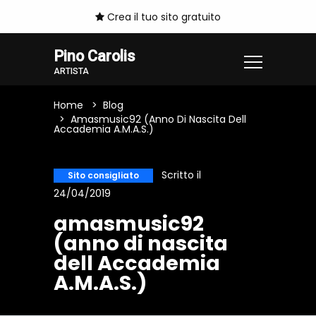
Crea il tuo sito gratuito
Pino Carolis
ARTISTA
Home
Blog
Amasmusic92 (anno Di Nascita Dell
Accademia A.M.A.S.)
Scritto il
Sito consigliato
24/04/2019
amasmusic92
(anno di nascita
dell Accademia
A.M.A.S.)