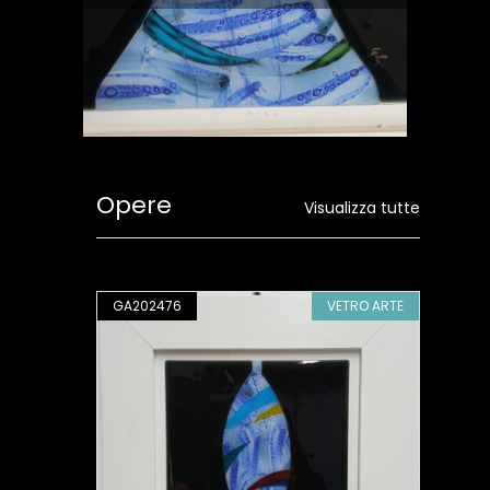
Opere
Visualizza tutte
RO ARTE
GA202476
VETRO ARTE
GA