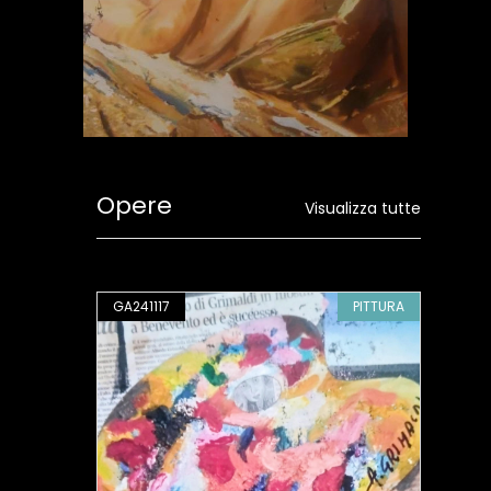
Opere
Visualizza tutte
PITTURA
GA241117
PITTURA
GA