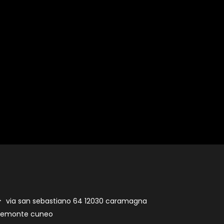
via san sebastiano 64 12030 caramagna
iemonte cuneo