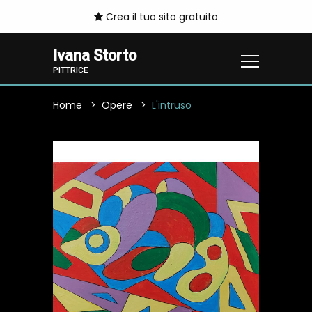
Crea il tuo sito gratuito
Ivana Storto
PITTRICE
Home
Opere
L'intruso