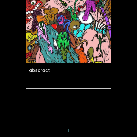
abscract
1