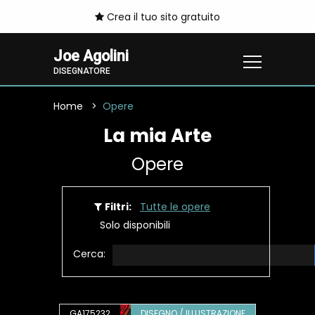
Crea il tuo sito gratuito
Joe Agolini
DISEGNATORE
Home
Opere
La mia Arte
Opere
Filtri:
Tutte le opere
Solo disponibili
Cerca:
GA175232
DISEGNO / ILLUSTRAZIONE